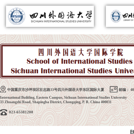
中国重庆市沙坪坝区壮志路33号四川外国语大学东区国际大厦
邮编： 40
International Building, Eastern Campus, Sichuan International Studies University
33 Zhuangzhi Road, Shapingba District, Chongqing, P. R. China 400031
023-65381208