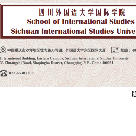
中国重庆市沙坪坝区壮志路33号四川外国语大学东区国际大厦
邮编： 40
International Building, Eastern Campus, Sichuan International Studies University
33 Zhuangzhi Road, Shapingba District, Chongqing, P. R. China 400031
023-65381208