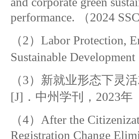
and corporate green susta
performance. （2024 SS
（2）Labor Protection, En
Sustainable Developme
（3）新就业形态下灵
[J]．中州学刊，2023年
（4）After the Citizeniza
Registration Change Elim