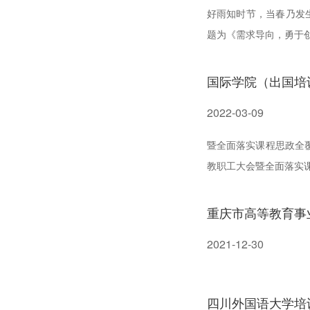
好雨知时节，当春乃发生。 随风潜入夜，润
题为《需求导向，勇于
做了题为《英语媒介教学
国际学院（出国培
2022-03-09
暨全面落实课程思政全覆
教职工大会暨全面落实
工作作了通报，希望全体
重庆市高等教育事
2021-12-30
四川外国语大学培