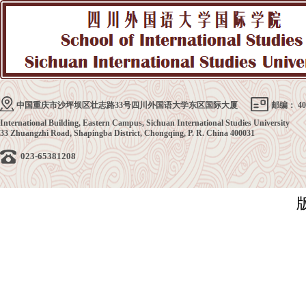
中国重庆市沙坪坝区壮志路33号四川外国语大学东区国际大厦
邮编： 40
International Building, Eastern Campus, Sichuan International Studies University
33 Zhuangzhi Road, Shapingba District, Chongqing, P. R. China 400031
023-65381208