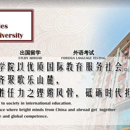
出国留学
外语考试
STUDY ABROAD
FOREIGN LANGUAGE TESTING
FO