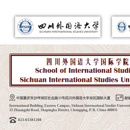
中国重庆市沙坪坝区壮志路33号四川外国语大学东区国际大厦
邮编
International Building, Eastern Campus, Sichuan International Studies Universi
33 Zhuangzhi Road, Shapingba District, Chongqing, P. R. China 400031
023-65381208