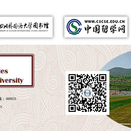
： 400031
ty