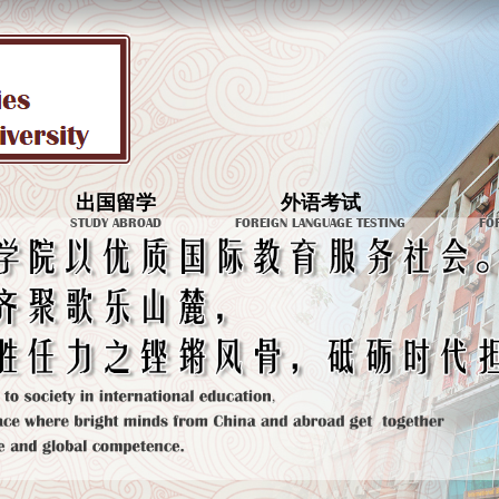
出国留学
外语考试
STUDY ABROAD
FOREIGN LANGUAGE TESTING
FO