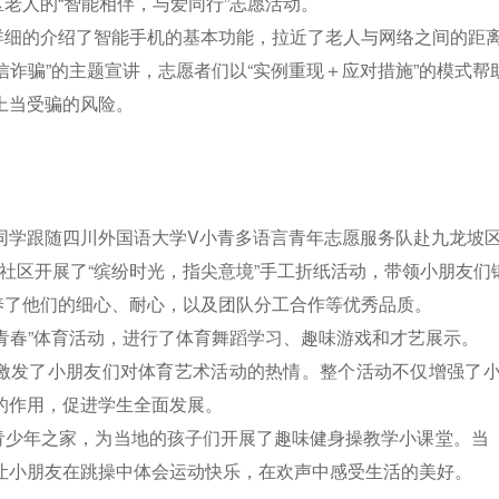
老人的“智能相伴，与爱同行”志愿活动。
详细的介绍了智能手机的基本功能，拉近了老人与网络之间的距
信诈骗”的主题宣讲，志愿者们以“实例重现＋应对措施”的模式
上当受骗的风险。
位同学跟随四川外国语大学V小青多语言青年志愿服务队赴九龙坡区
社区开展了“缤纷时光，指尖意境”手工折纸活动，带领小朋友们
养了他们的细心、耐心，以及团队分工合作等优秀品质。
青春”体育活动，进行了体育舞蹈学习、趣味游戏和才艺展示。
激发了小朋友们对体育艺术活动的热情。整个活动不仅增强了
的作用，促进学生全面发展。
青少年之家，为当地的孩子们开展了趣味健身操教学小课堂。当
让小朋友在跳操中体会运动快乐，在欢声中感受生活的美好。