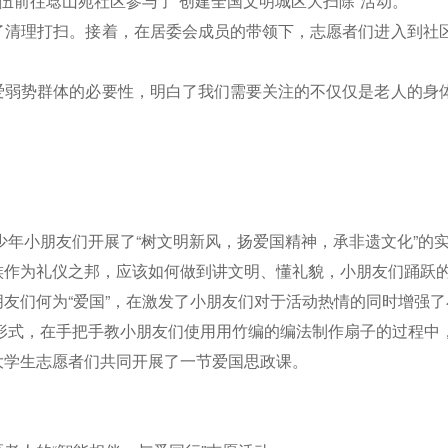
伍前往埝山苑社区参与了“创建全国文明城区大扫除”活动。
了清理打扫。接着，在居委会成员的带领下，志愿者们进入到社
爱弱势群体的必要性，明白了我们需要关注的不仅仅是老人的身
少年小朋友们开展了“树文明新风，扬爱国精神，承非遗文化”的
族作为礼仪之邦，应该如何做到讲文明、懂礼貌，小朋友们踊跃
友们何为“爱国”，在激发了小朋友们对于活动热情的同时增强了
的形式，在手把手教小朋友们使用用竹编的编法制作扇子的过程中
大学生志愿者们共同开展了一节爱国思政课。