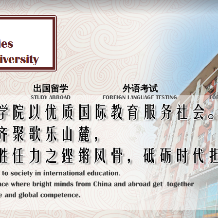
出国留学
外语考试
STUDY ABROAD
FOREIGN LANGUAGE TESTING
FO