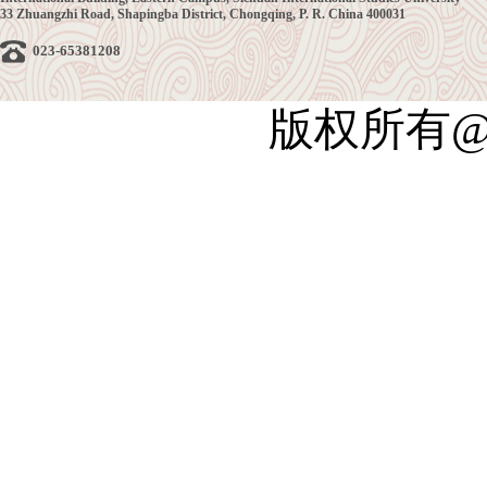
33 Zhuangzhi Road, Shapingba District, Chongqing, P. R. China 400031
023-65381208
版权所有@四