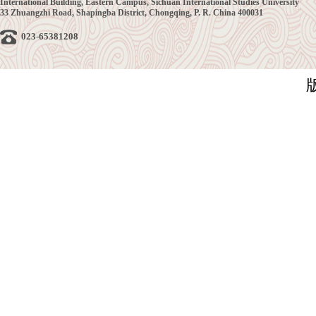
International Building, Eastern Campus, Sichuan International Studies University
33 Zhuangzhi Road, Shapingba District, Chongqing, P. R. China 400031
023-65381208