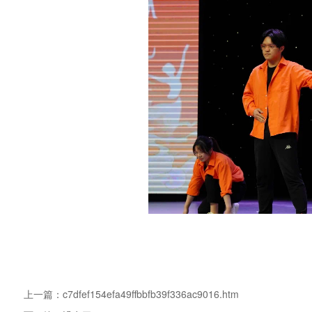
上一篇：
c7dfef154efa49ffbbfb39f336ac9016.htm