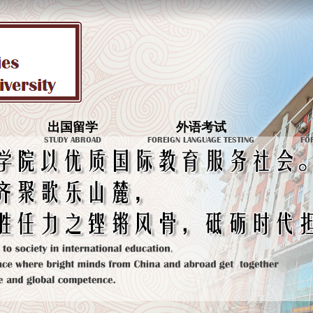
出国留学
外语考试
STUDY ABROAD
FOREIGN LANGUAGE TESTING
FO