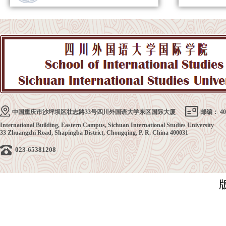
中国重庆市沙坪坝区壮志路33号四川外国语大学东区国际大厦
邮编： 40
International Building, Eastern Campus, Sichuan International Studies University
33 Zhuangzhi Road, Shapingba District, Chongqing, P. R. China 400031
023-65381208